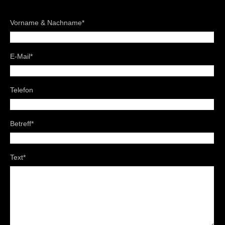
Pflichtfeld
Vorname & Nachname
*
Pflichtfeld
E-Mail
*
Telefon
Pflichtfeld
Betreff
*
Pflichtfeld
Text
*