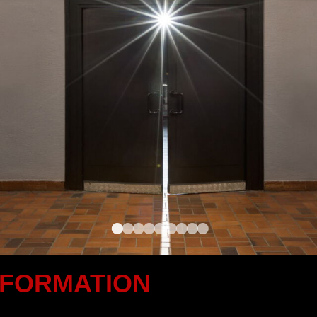
•
•
•
•
•
•
•
•
•
NFORMATION